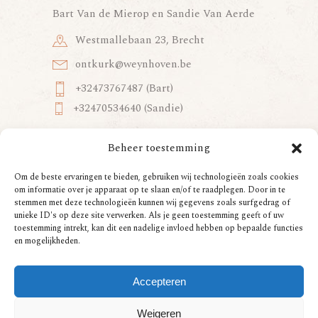
Bart Van de Mierop en Sandie Van Aerde
Westmallebaan 23, Brecht
ontkurk@weynhoven.be
+32473767487 (Bart)
+32470534640 (Sandie)
Beheer toestemming
Boek het
Om de beste ervaringen te bieden, gebruiken wij technologieën zoals cookies
vakantiehuis
om informatie over je apparaat op te slaan en/of te raadplegen. Door in te
stemmen met deze technologieën kunnen wij gegevens zoals surfgedrag of
unieke ID's op deze site verwerken. Als je geen toestemming geeft of uw
toestemming intrekt, kan dit een nadelige invloed hebben op bepaalde functies
en mogelijkheden.
Met passie, goesting en vakmanschap
Accepteren
gecreëerd door
Mark & Think
Weigeren
Privacy Policy
|
Huisregels & algemene