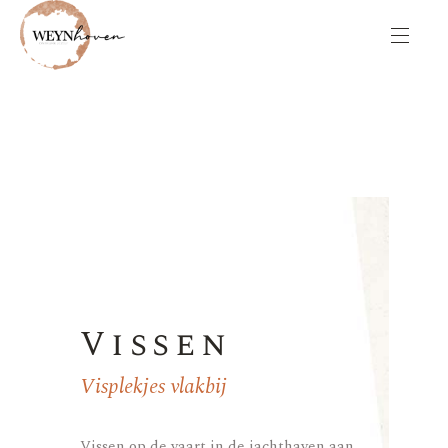
Vissen
Visplekjes vlakbij
Vissen op de vaart in de jachthaven aan