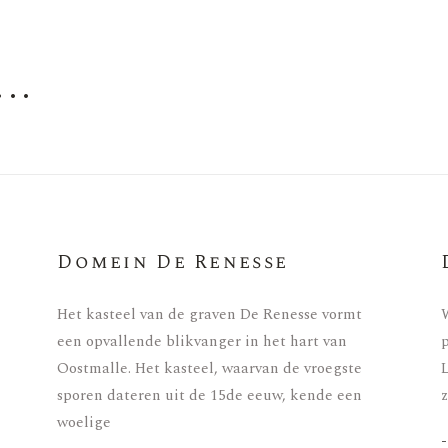
..
Domein De Renesse
Het kasteel van de graven De Renesse vormt
W
een opvallende blikvanger in het hart van
p
Oostmalle. Het kasteel, waarvan de vroegste
L
sporen dateren uit de 15de eeuw, kende een
z
woelige