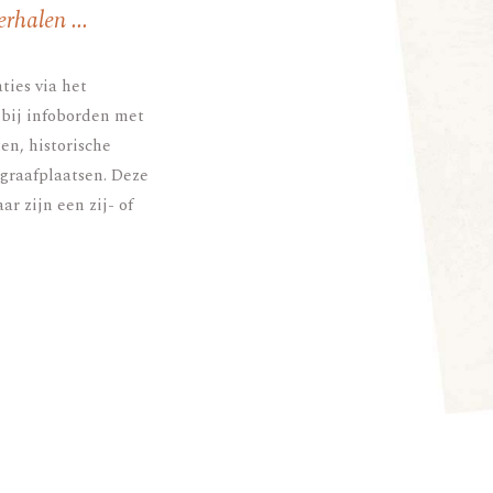
rhalen ...
ties via het
bij infoborden met
n, historische
egraafplaatsen. Deze
r zijn een zij- of