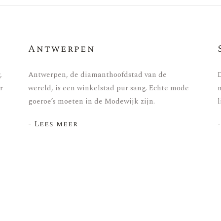
Antwerpen
,
Antwerpen, de diamanthoofdstad van de
D
r
wereld, is een winkelstad pur sang. Echte mode
m
.
goeroe’s moeten in de Modewijk zijn.
l
- Lees meer